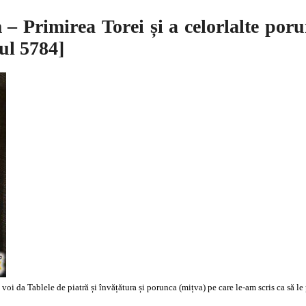
– Primirea Torei și a celorlalte porun
ul 5784]
i voi da Tablele de piatră și învățătura și porunca (mițva) pe care le-am scris ca să l