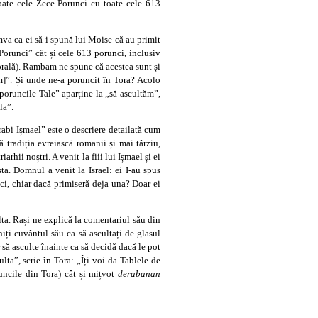
oate cele Zece Porunci cu toate cele 613
va ca ei să-i spună lui Moise că au primit
Porunci” cât și cele 613 porunci, inclusiv
rală). Rambam ne spune că acestea sunt și
em]”. Și unde ne-a poruncit în Tora? Acolo
 poruncile Tale” aparține la „să ascultăm”,
la”.
rabi Ișmael” este o descriere detailată cum
ă tradiția evreiască romanii și mai târziu,
arhii noștri. A venit la fiii lui Ișmael și ei
sta. Domnul a venit la Israel: ei I-au spus
nci, chiar dacă primiseră deja una? Doar ei
ta. Rași ne explică la comentariul său din
iți cuvântul său ca să ascultați de glasul
 să asculte înainte ca să decidă dacă le pot
a”, scrie în Tora: „Îți voi da Tablele de
ncile din Tora) cât și mițvot
derabanan