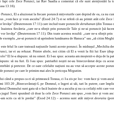
e fapt cele Zece Porunci, iar Rav Saadia a comentat că ele sunt atenționări la t
Nasa 13:16).
 Porunci, El a aluzionat la fiecare poruncă mițvoturile care depind de ea, ca nu cum
us „vom face și vom asculta” (Exod 24:7) ei se referă că au primit atât cele Zece 
e vor învăța” (Deuteronom 17:11) care includ toate poruncile
derabanan
(din Toraua o
înaintea fiecăreia „care ne-a sfințit prin poruncile Tale și ne-ai poruncit [să fac
te vor învăța” (Deuteronom 17:11). Din toate acestea rezultă: „care ne-a sfințit prin
, de exemplu „ne-ai poruncit să aprindem lumânarea de Hanuca” sau „să citim Meghi
 este felul în care tratează națiunile lumii aceste porunci. În midrașul „Mechilta de
ci, iar ei au refuzat. Printre altele, noi citim că El a venit la fiii lui Esav (dup
 acolo? El le-a răspuns: să nu omori. Ei I-au spus: aceasta am moștenit-o deja de la patri
răspuns: să nu furi. Ei I-au spus: patriarhii noștri ne-au binecuvântat deja cu acea
trebări și pretexte. De ce oare celelalte națiuni nu au vrut să accepte aceste poru
 de porunci pe care le primim mai ales în pericopa Mișpatim.
ui când a propus ca ei să primească Toraua, ci I-a zis pe loc: vom face și vom ascul
i 103:20 „Binecuvântați-L pe Domnul, o îngeri ai săi, tari în putere, care împlin
tul Domnului sunt gata să o facă înainte de a asculta și nu ca ceilalți robi care vor
a jugul Torei spunând că doar la cele Zece Porunci am spus „vom face și vom ascult
le-am scris ca să le predai” (Exod 24:12) – acestea sunt atât mițvot
deoraita
(poru