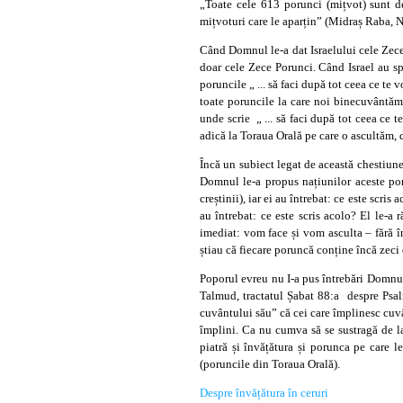
„Toate cele 613 porunci (mițvot) sunt d
mițvoturi care le aparțin” (Midraș Raba, 
Când Domnul le-a dat Israelului cele Zece
doar cele Zece Porunci. Când Israel au sp
poruncile „ ... să faci după tot ceea ce t
toate poruncile la care noi binecuvântăm 
unde scrie „ ... să faci după tot ceea ce 
adică la Toraua Orală pe care o ascultăm
Încă un subiect legat de această chestiune
Domnul le-a propus națiunilor aceste porun
creștinii), iar ei au întrebat: ce este scris
au întrebat: ce este scris acolo? El le-a 
imediat: vom face și vom asculta – fără în
știau că fiecare poruncă conține încă zeci
Poporul evreu nu I-a pus întrebări Domnul
Talmud, tractatul Șabat 88:a despre Psalm
cuvântului său” că cei care împlinesc cuvân
împlini. Ca nu cumva să se sustragă de l
piatră și învățătura și porunca pe care 
(poruncile din Toraua Orală).
Despre învățătura în ceruri