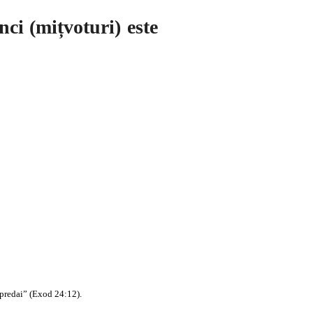
ci (mițvoturi) este
e predai” (Exod 24:12).