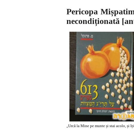
Pericopa Mișpatim 
necondiționată [an
„Urcă la Mine pe munte și stai acolo, și îț