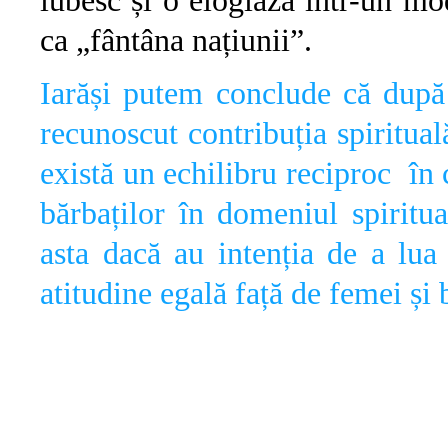
iubesc și o elogiază într-un mo
ca „fântâna națiunii”.
Iarăși putem conclude că după p
recunoscut contribuția spiritua
există un echilibru reciproc în 
bărbaților în domeniul spiritua
asta dacă au intenția de a lua
atitudine egală față de femei și 