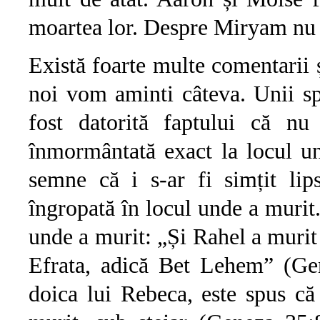
moartea lor. Despre Miryam nu e
Există foarte multe comentarii și
noi vom aminti câteva. Unii s
fost datorită faptului că nu
înmormântată exact la locul un
semne că i s-ar fi simțit li
îngropată în locul unde a murit
unde a murit: „Și Rahel a murit
Efrata, adică Bet Lehem” (Gen
doica lui Rebeca, este spus c