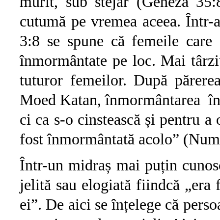
murit, sub stejar (Geneza 35:8
cutumă pe vremea aceea. Într-
3:8 se spune că femeile care 
înmormântate pe loc. Mai târziu
tuturor femeilor. După părere
Moed Katan, înmormântarea în g
ci ca s-o cinstească și pentru a
fost înmormântată acolo” (Nume
Într-un midraș mai puțin cunosc
jelită sau elogiată fiindcă „era
ei”. De aici se înțelege că pers