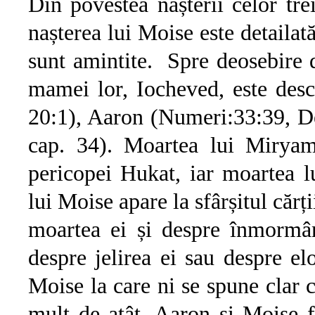
Din povestea nașterii celor tr
nașterea lui Moise este detailat
sunt amintite. Spre deosebire de
mamei lor, Iocheved, este des
20:1), Aaron (Numeri:33:39, 
cap. 34). Moartea lui Miryam
pericopei Hukat, iar moartea l
lui Moise apare la sfârșitul căr
moartea ei și despre înmormân
despre jelirea ei sau despre el
Moise la care ni se spune clar c
mult de atât. Aaron și Moise 