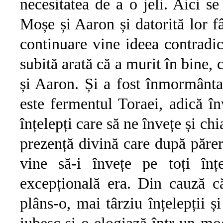
necesitatea de a o jeli. Aici s
Moșe și Aaron și datorită lor 
continuare vine ideea contradic
subită arată că a murit în bine,
și Aaron. Și a fost înmormântat
este fermentul Toraei, adică î
înțelepți care să ne învețe și chi
prezență divină care după părer
vine să-i învețe pe toți înț
excepțională era. Din cauză c
plâns-o, mai târziu înțelepții ș