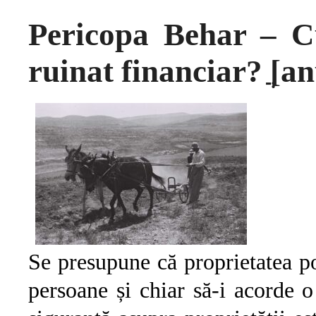
Pericopa Behar – C
ruinat financiar? ֲ[a
Se presupune că proprietatea poa
persoane și chiar să-i acorde o