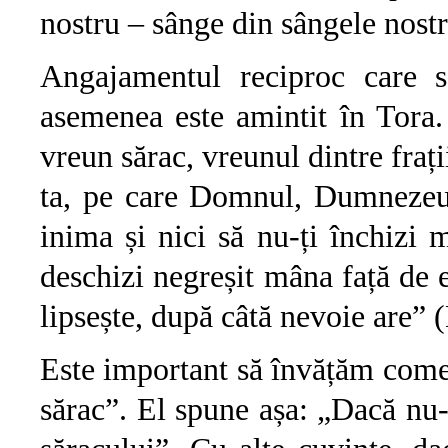
nostru – sânge din sângele nostr
Angajamentul reciproc care s
asemenea este amintit în Tora
vreun sărac, vreunul dintre frații
ta, pe care Domnul, Dumnezeul t
inima și nici să nu-ți închizi m
deschizi negreșit mâna față de e
lipsește, după câtă nevoie are”
Este important să învățăm coment
sărac”. El spune așa: „Dacă nu-i 