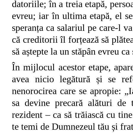
datoriile; în a treia etapă, per
evreu; iar în ultima etapă, el s
speranța ca salariul pe care-l v
că creditorii îl forțează să plă
să aștepte la un stăpân evreu ca
În mijlocul acestor etape, apar
avea nicio legătură și se ref
nenorocirea care se apropie: „Ia
sa devine precară alături de t
rezident – ca să trăiască cu tine
te temi de Dumnezeul tău și frate