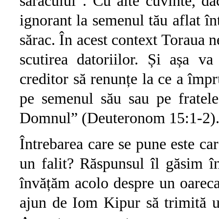
săracului”. Cu alte cuvinte, dac
ignorant la semenul tău aflat înt
sărac. În acest context Toraua n
scutirea datoriilor. Și așa va 
creditor să renunțe la ce a împ
pe semenul său sau pe fratele 
Domnul” (Deuteronom 15:1-2)
Întrebarea care se pune este car
un falit? Răspunsul îl găsim î
învățăm acolo despre un oareca
ajun de Iom Kipur să trimită 