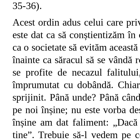
35-36).
Acest ordin adus celui care priv
este dat ca să conștientizăm în
ca o societate să evităm această 
înainte ca săracul să se vândă r
se profite de necazul falitulu
împrumutat cu dobândă. Chiar 
sprijinit. Până unde? Până cân
pe noi înșine; nu este vorba de
înșine am dat faliment: „Dacă f
tine”. Trebuie să-l vedem pe ce