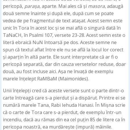
pericopă,
parașa
, aparte. Mai ales că și
masora
, adaugă
două semne înainte și după ele, după cum se poate
vedea de pe fragmentul de text atașat. Acest semn este
unic în Tora în acest loc și se mai află o singură dată în
TaNaCH, în Psalmi 107, versete 23-28. Acest semn este o
literă ebraică NuN întoarsă pe dos. Aceste semne ne
spun că textul aflat între ele nu se află la locul lor corect
și aparțin în altă parte. Ele sunt interpretate că ar fi o
pericopă separată, dar din cauza versetelor reduse, doar
două, au fost incluse aici. Așa ne învață de exemplu
marele înțelept RaMBaM (Maimonides).
Unii înțelepți cred că aceste versete sunt o parte dintr-o
carte întreagă care s-a pierdut și a dispărut. Printre ei se
numără marele Tana, Rabi Iehuda Hanasi. În Mișna scrie
că o carte de Tora care s-a pierdut, de exemplu într-un
incendiu, dacă au rămas din ea cel puțin 85 de litere ca în
pericopa noastră, ea murdărește (impură) mâinile.