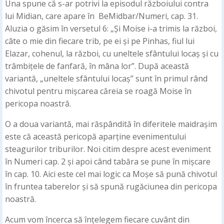
Una spune că s-ar potrivi la episodul războiului contra
lui Midian, care apare în BeMidbar/Numeri, cap. 31.
Aluzia o găsim în versetul 6: „Și Moise i-a trimis la război,
câte o mie din fiecare trib, pe ei și pe Pinhas, fiul lui
Elazar, cohenul, la război, cu uneltele sfântului locaș și cu
trâmbițele de fanfară, în mâna lor”. După această
variantă, „uneltele sfântului locaș” sunt în primul rând
chivotul pentru mișcarea căreia se roagă Moise în
pericopa noastră.
O a doua variantă, mai răspândită în diferitele maidrașim
este că această pericopă aparține evenimentului
steagurilor triburilor. Noi citim despre acest eveniment
în Numeri cap. 2 și apoi când tabăra se pune în mișcare
în cap. 10. Aici este cel mai logic ca Moșe să pună chivotul
în fruntea taberelor și să spună rugăciunea din pericopa
noastră.
Acum vom încerca să înțelegem fiecare cuvânt din