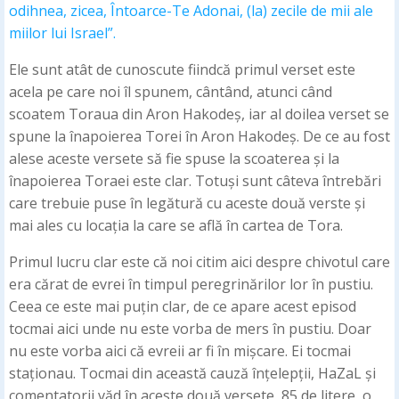
odihnea, zicea, Întoarce-Te Adonai, (la) zecile de mii ale
miilor lui Israel”.
Ele sunt atât de cunoscute fiindcă primul verset este
acela pe care noi îl spunem, cântând, atunci când
scoatem Toraua din Aron Hakodeș, iar al doilea verset se
spune la înapoierea Torei în Aron Hakodeș. De ce au fost
alese aceste versete să fie spuse la scoaterea și la
înapoierea Toraei este clar. Totuși sunt câteva întrebări
care trebuie puse în legătură cu aceste două verste și
mai ales cu locația la care se află în cartea de Tora.
Primul lucru clar este că noi citim aici despre chivotul care
era cărat de evrei în timpul peregrinărilor lor în pustiu.
Ceea ce este mai puțin clar, de ce apare acest episod
tocmai aici unde nu este vorba de mers în pustiu. Doar
nu este vorba aici că evreii ar fi în mișcare. Ei tocmai
staționau. Tocmai din această cauză înțelepții, HaZaL și
comentatorii văd în aceste două versete, 85 de litere, o