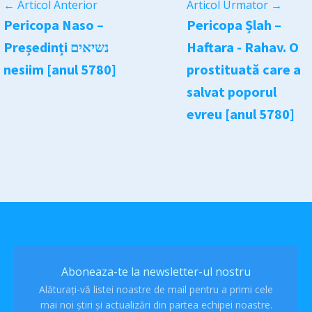
←
Articol Anterior
Articol Urmator
→
Pericopa Naso –
Pericopa Șlah –
Președinți נשיאים
Haftara - Rahav. O
nesiim [anul 5780]
prostituată care a
salvat poporul
evreu [anul 5780]
Aboneaza-te la newsletter-ul nostru
Alăturați-vă listei noastre de mail pentru a primi cele
mai noi știri și actualizări din partea echipei noastre.