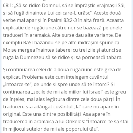
68:1: „Să se ridice Domnul, să se împrăștie vrăjmașii Săi,
și să fugă dinaintea Lui cei care-L urăsc”. Aceste două
verbe mai apar și în Psalmi 83:2-3 în altă frază. Această
explicație de rugăciune către nor se bazează pe unele
traduceri în aramaică. Alte surse dau alte variante. De
exemplu RaȘI bazându-se pe alte midrașim spune că
Moise mergea înaintea taberei cu trei zile și atunci se
ruga la Dumnezeu să se ridice și să pornească tabăra.
Și continuarea celei de a doua rugăciune este grea de
explicat. Problema este cum înțelegem cuvântul
„întoarce-te”, de unde și spre unde să te întorci? Și
continuarea „zecile de mii ale miilor lui Israel” este greu
de înțeles, mai ales legătura dintre cele două părți. În
traducere s-a adăugat cuvântul „la” care nu apare în
original. Este una dintre posibilități. Așa apare în
traducerea în aramaică a lui Onkelos: ”Întoarce-te să stai
în mijlocul sutelor de mii ale poporului tău”.