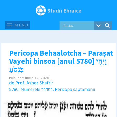
Studii Ebraice
MENU
Pericopa Behaalotcha – Parașat
Vayehi binsoa [anul 5780] וַיְהִי
בִּנְסֹעַ
Publicat:
iunie 12, 2020
de
Prof. Asher Shafrir
5780
,
Numerele במדבר
,
Pericopa săptămânii