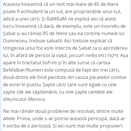
Aceasta înseamnă că un text mai mare de 85 de litere
poate fi echivalent la un sul, are proprietățile unui sul,
adică a unei cărți. Și RaMBaM ne explică aici că acest
lucru înseamnă că dacă, de exemplu, este un incendiu de
Șabat și au rămas 85 de litere sau ea conține numele lui
Dumnezeu, trebuie salvată. Aici trebuie explicat că
stingerea unui foc este interzis de Șabat ca și aprinderea
lui, în afară de pericol la viață,
picuah nefeș
פיקוח נפש. Așa
apare în tractatul Sofrim și în alte surse că cartea
BeMidbar/Numeri este compusă de fapt din trei cărți,
două dintre ele fiind pierdute din cauza păcatelor comise
de evrei în pustiu. Șapte cărți care sunt egale cu cele
șapte zile ale săptămânii, cu cele șapte candele ale
sfeșnicului
Menora
.
Ne mai rămân două probleme de rezolvat, dintre multe
altele. Prima, unde s-ar potrivi această pericopă, dacă ar
fi vorba de o pericopă. Și aici sunt mai multe propuneri.