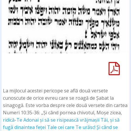
La mijlocul acestei pericope se află două versete
cunoscute de orice evreu care se roagă de Șabat la
sinagogă. Este vorba despre cele două versete din cartea
Numeri 10:35-36: „Și când pornea chivotul, Moșe zicea,
ridică-Te Adonai și să se risipească vrăjmașii Tăi, și să
fugă dinaintea feței Tale cei care Te urăsc! Și când se