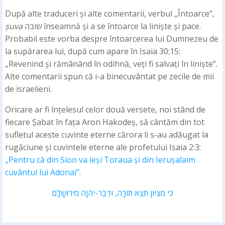
După alte traduceri și alte comentarii, verbul „Întoarce”,
șuva
שובה înseamnă și a se întoarce la liniște și pace.
Probabil este vorba despre întoarcerea lui Dumnezeu de
la supărarea lui, după cum apare în Isaia 30:15:
„Revenind și rămânând în odihnă, veți fi salvați în liniște”.
Alte comentarii spun că i-a binecuvântat pe zecile de mii
de israelieni.
Oricare ar fi înțelesul celor două versete, noi stând de
fiecare Șabat în fața Aron Hakodeș, să cântăm din tot
sufletul aceste cuvinte eterne cărora li s-au adăugat la
rugăciune și cuvintele eterne ale profetului Isaia 2:3:
„Pentru că din Sion va ieși Toraua și din Ierușalaim
cuvântul lui Adonai”.
כִּי מִצִּיּוֹן תֵּצֵא תוֹרָה, וּדְבַר-יְהוָה מִירוּשָׁלִָם