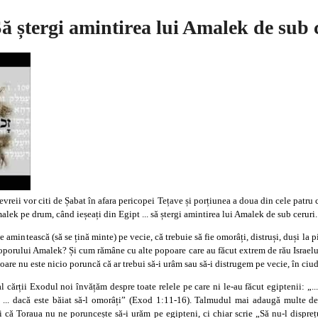
ă ștergi amintirea lui Amalek de sub 
vreii vor citi de Șabat în afara pericopei Tețave și porțiunea a doua din cele patru 
malek pe drum, când ieșeați din Egipt ... să ștergi amintirea lui Amalek de sub ceruri
 amintească (să se țină minte) pe vecie, că trebuie să fie omorâți, distruși, duși la
porului Amalek? Și cum rămâne cu alte popoare care au făcut extrem de rău Israelului
re nu este nicio poruncă că ar trebui să-i urâm sau să-i distrugem pe vecie, în ciud
ărții Exodul noi învățăm despre toate relele pe care ni le-au făcut egiptenii: „... c
... dacă este băiat să-l omorâți” (Exod 1:11-16). Talmudul mai adaugă multe deta
că Toraua nu ne poruncește să-i urăm pe egipteni, ci chiar scrie „Să nu-l disprețui