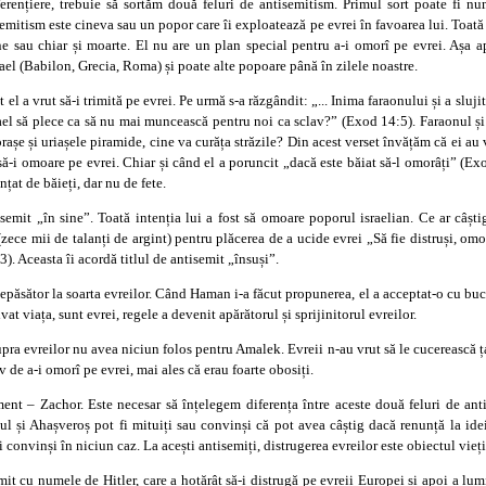
erențiere, trebuie să sortăm două feluri de antisemitism. Primul sort poate fi num
emitism este cineva sau un popor care îi exploatează pe evrei în favoarea lui. Toată i
e sau chiar și moarte. El nu are un plan special pentru a-i omorî pe evrei. Așa ap
ael (Babilon, Grecia, Roma) și poate alte popoare până în zilele noastre.
 a vrut să-i trimită pe evrei. Pe urmă s-a răzgândit: „... Inima faraonului și a slujit
srael să plece ca să nu mai muncească pentru noi ca sclav?” (Exod 14:5). Faraonul și
orașe și uriașele piramide, cine va curăța străzile? Din acest verset învățăm că ei au
să-i omoare pe evrei. Chiar și când el a poruncit „dacă este băiat să-l omorâți” (E
țat de băieți, dar nu de fete.
isemit „în sine”. Toată intenția lui a fost să omoare poporul israelian. Ce ar câști
ce mii de talanți de argint) pentru plăcerea de a ucide evrei „Să fie distruși, omorâți
13). Aceasta îi acordă titlul de antisemit „însuși”.
ăsător la soarta evreilor. Când Haman i-a făcut propunerea, el a acceptat-o cu bucurie
t viața, sunt evrei, regele a devenit apărătorul și sprijinitorul evreilor.
ra evreilor nu avea niciun folos pentru Amalek. Evreii n-au vrut să le cucerească ța
 de a-i omorî pe evrei, mai ales că erau foarte obosiți.
ent – Zachor. Este necesar să înțelegem diferența între aceste două feluri de anti
nul și Ahașveroș pot fi mituiți sau convinși că pot avea câștig dacă renunță la idei
onvinși în niciun caz. La acești antisemiți, distrugerea evreilor este obiectul vieți
mit cu numele de Hitler, care a hotărât să-i distrugă pe evreii Europei și apoi a lumi