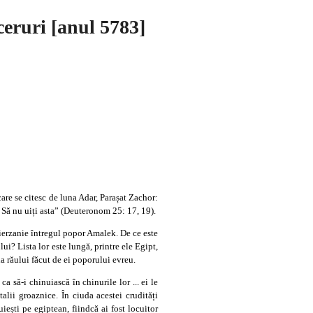
ceruri [anul 5783]
care se citesc de luna Adar, Parașat Zachor:
. Să nu uiți asta” (Deuteronom 25: 17, 19).
 pierzanie întregul popor Amalek. De ce este
? Lista lor este lungă, printre ele Egipt,
a răului făcut de ei poporului evreu.
a să-i chinuiască în chinurile lor ... ei le
lii groaznice. În ciuda acestei crudități
ești pe egiptean, fiindcă ai fost locuitor