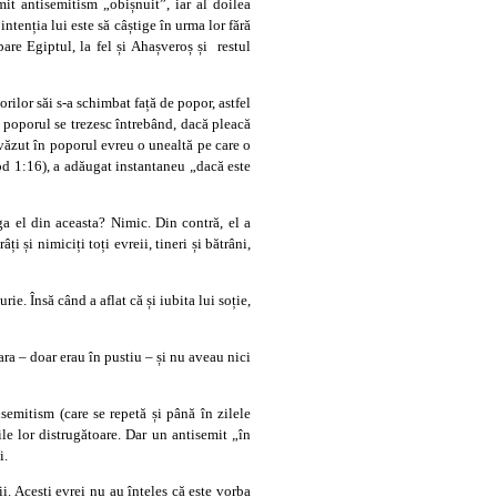
it antisemitism „obișnuit”, iar al doilea
ntenția lui este să câștige în urma lor fără
are Egiptul, la fel și Ahașveroș și restul
orilor săi s-a schimbat față de popor, astfel
 poporul se trezesc întrebând, dacă pleacă
 văzut în poporul evreu o unealtă pe care o
xod 1:16), a adăugat instantaneu „dacă este
ga el din aceasta? Nimic. Din contră, el a
 și nimiciți toți evreii, tineri și bătrâni,
. Însă când a aflat că și iubita lui soție,
ra – doar erau în pustiu – și nu aveau nici
semitism (care se repetă și până în zilele
le lor distrugătoare. Dar un antisemit „în
i.
i. Acești evrei nu au înțeles că este vorba