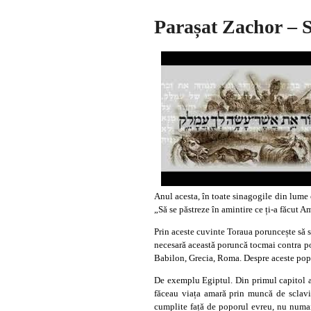
Parașat Zachor – S
Anul acesta, în toate sinagogile din lume e
„Să se păstreze în amintire ce ți-a făcut A
Prin aceste cuvinte Toraua poruncește să se
necesară această poruncă tocmai contra po
Babilon, Grecia, Roma. Despre aceste popoa
De exemplu Egiptul. Din primul capitol al c
făceau viața amară prin muncă de sclavi 
cumplite față de poporul evreu, nu numai 