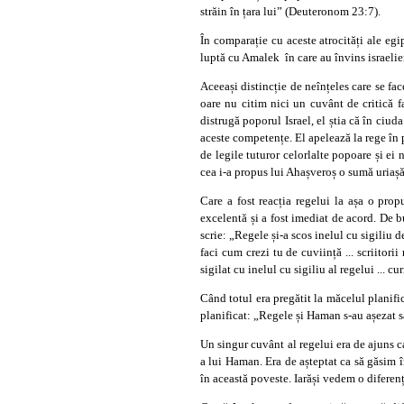
străin în țara lui” (Deuteronom 23:7).
În comparație cu aceste atrocități ale egi
luptă cu Amalek în care au învins israelie
Aceeași distincție de neînțeles care se fa
oare nu citim nici un cuvânt de critică 
distrugă poporul Israel, el știa că în ciud
aceste competențe. El apelează la rege în p
de legile tuturor celorlalte popoare și ei 
cea i-a propus lui Ahașveroș o sumă uriașă 
Care a fost reacția regelui la așa o pro
excelentă și a fost imediat de acord. De b
scrie: „Regele și-a scos inelul cu sigiliu d
faci cum crezi tu de cuviință ... scriitori
sigilat cu inelul cu sigiliu al regelui ... c
Când totul era pregătit la măcelul planif
planificat: „Regele și Haman s-au așezat s
Un singur cuvânt al regelui era de ajuns c
a lui Haman. Era de așteptat ca să găsim î
în această poveste. Iarăși vedem o diferenț