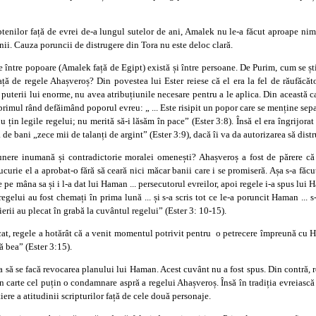
ptenilor față de evrei de-a lungul sutelor de ani, Amalek nu le-a făcut aproape nim
nii. Cauza poruncii de distrugere din Tora nu este deloc clară.
ce între popoare (Amalek față de Egipt) există și între persoane. De Purim, cum se ș
față de regele Ahașveroș? Din povestea lui Ester reiese că el era la fel de răufăc
a puterii lui enorme, nu avea atribuțiunile necesare pentru a le aplica. Din această 
rimul rând defăimând poporul evreu: „ ... Este risipit un popor care se menține separ
nu țin legile regelui; nu merită să-i lăsăm în pace” (Ester 3:8). Însă el era îngrijora
de bani „zece mii de talanți de argint” (Ester 3:9), dacă îi va da autorizarea să dis
punere inumană și contradictorie moralei omenești? Ahașveroș a fost de părere că 
ucurie el a aprobat-o fără să ceară nici măcar banii care i se promiseră. Așa s-a făc
e pe mâna sa și i l-a dat lui Haman ... persecutorul evreilor, apoi regele i-a spus lui H
i regelui au fost chemați în prima lună ... și s-a scris tot ce le-a poruncit Haman ... 
urierii au plecat în grabă la cuvântul regelui” (Ester 3: 10-15).
icat, regele a hotărât că a venit momentul potrivit pentru o petrecere împreună cu 
ă bea” (Ester 3:15).
a să se facă revocarea planului lui Haman. Acest cuvânt nu a fost spus. Din contră,
n carte cel puțin o condamnare aspră a regelui Ahașveroș. Însă în tradiția evreiasc
iere a atitudinii scripturilor față de cele două personaje.