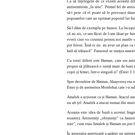
Ca să înțelegem de ce există această dif
antisemitism „în sine”. Primul fel de antis
să-i pese că el poate să le provoace daun
popoarelor care au oprimat poporul lui Isr
Să-l dăm de exemplu pe faraon. La început el
că au zis, ce-am făcut de l-am lăsat pe I
evreii cine va construi pentru noi marile 
pot folosi. Însă ei nu au avut un plan ca 
fată să trăiască”. Faraonul se simțea amenin
Cu totul diferit este Haman, care era ant
propus să plătească o sumă mare de bani (ze
copii și femei, într-o singură zi” (Ester 3:
Spre deosebire de Haman, Ahașveroș era nep
Ester și de asemenea Mordohai care i-a salva
Amalek a acționat ca și Haman. Atacul asup
un alt țel. Amalek a atacat numai din motiv
Aceasta este idea de bază a acestui fragm
noastre). Antisemiți „obișnuiți” ca farao
sine”, cum erau Amalek și Haman nu pot fi c
În generația anterioară a apărut un antise