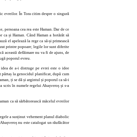
ic evreilor. În Tora citim despre o singură
tie, persoana cea rea este Haman. Dar de ce
ător ca și Haman. Când Haman a hotărât să
cauză el apelează la rege ca să-și primească
at printre popoare; legile lor sunt diferite
t că această defăimare nu va fi de ajuns, de
trugă poporul evreu.
idea de a-i distruge pe evrei este o idee
ut părtaș la genocidul planificat, după cum
aman, ți se dă și argintul și poporul ca să-i
s-a scris în numele regelui Ahașveroș și s-a
Haman ca să sărbătorească măcelul evreilor
 regele a susținut vehement planul diabolic
ă Ahașveroș nu este catalogat un răufăcător