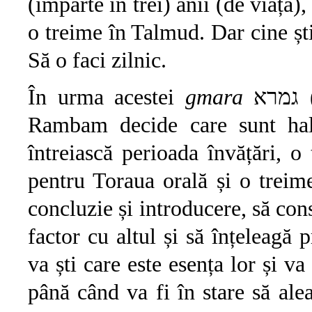
(împarte în trei) anii (de viață)
o treime în Talmud. Dar cine știe
Să o faci zilnic.
În urma acestei
gmara
גמרא (porțiune de învățătură din Talmud),
Rambam decide care sunt ha
întreiască perioada învățări, o
pentru Toraua orală și o treime
concluzie și introducere, să con
factor cu altul și să înțeleagă 
va ști care este esența lor și va
până când va fi în stare să alea