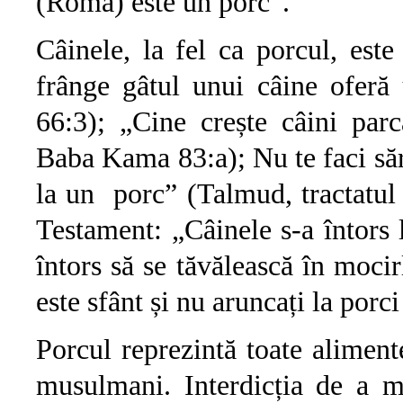
(Roma) este un porc”.
Câinele, la fel ca porcul, est
frânge gâtul unui câine oferă
66:3); „Cine crește câini parc
Baba Kama 83:a); Nu te faci săra
la un porc” (Talmud, tractatul
Testament: „Câinele s-a întors l
întors să se tăvălească în mocir
este sfânt și nu aruncați la porc
Porcul reprezintă toate alimentel
musulmani. Interdicția de a m