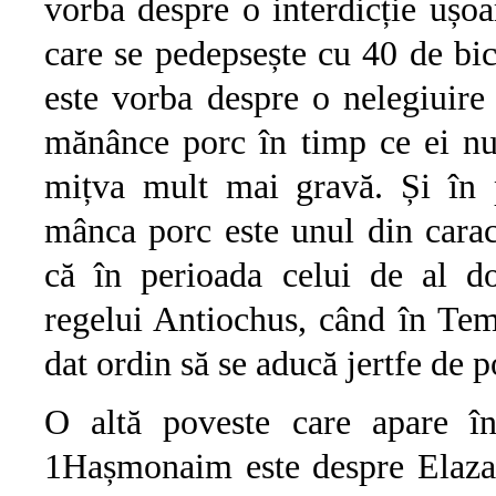
vorba despre o interdicție ușo
care se pedepsește cu 40 de bic
este vorba despre o nelegiuire 
mănânce porc în timp ce ei nu
mițva mult mai gravă. Și în p
mânca porc este unul din caract
că în perioada celui de al do
regelui Antiochus, când în Temp
dat ordin să se aducă jertfe de p
O altă poveste care apare în
1Hașmonaim este despre Elazar