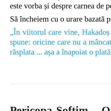
este vorba și despre carnea de p
Să încheiem cu o urare bazată 
„În viitorul care vine, Hakado
spune: oricine care nu a mâncat
răsplata ... așa a înapoiat o plat
Pericopa Șoftim – O