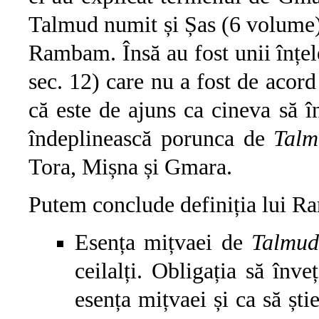
Talmud numit și Șas (6 volume).
Rambam. Însă au fost unii înțe
sec. 12) care nu a fost de aco
că este de ajuns ca cineva să 
îndeplinească porunca de
Talm
Tora, Mișna și Gmara.
Putem conclude definiția lui R
Esența mițvaei de
Talmud
ceilalți. Obligația să înve
esența mițvaei și ca să ști