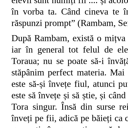
elevii sunt numiți fii .... și acol
în vorba ta. Când cineva te în
răspunzi prompt” (Rambam, Sef
După Rambam, există o mițva să-
iar în general tot felul de e
Toraua; nu se poate să-i învăță
stăpânim perfect materia. Mai m
este să-și învețe fiul, atunci p
este să învețe și să știe, și cân
Tora singur. Însă din surse re
înveți pe fii, adică pe băieți ca 