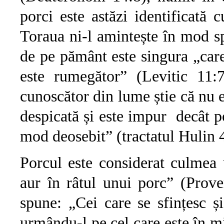
porci este astăzi identificată
Toraua ni-l amintește în mod spe
de pe pământ este singura „car
este rumegător” (Levitic 11:
cunoscător din lume știe că nu 
despicată și este impur decât po
mod deosebit” (tractatul Hulin 
Porcul este considerat culmea u
aur în râtul unui porc” (Prove
spune: „Cei care se sfințesc și
urmându-l pe cel care este în m