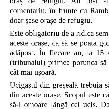
oraș de refugiu. Au fost alț
comentariu, în frunte cu Ramb
doar șase orașe de refugiu.
Este obligatoriu de a ridica se
aceste orașe, ca să se poată go
adăpost. În fiecare an, la 15 
(tribunalul) primea porunca să
cât mai ușoară.
Ucigașul din greșeală trebuia 
din aceste orașe. Scopul este c
să-l omoare lângă cel ucis. D