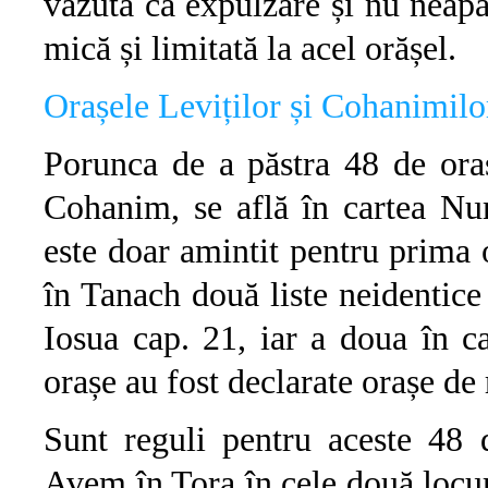
văzută ca expulzare și nu neapă
mică și limitată la acel orășel.
Orașele Leviților și Cohanimilo
Porunca de a păstra 48 de oraș
Cohanim, se află în cartea Nu
este doar amintit pentru prima 
în Tanach două liste neidentice 
Iosua cap. 21, iar a doua în c
orașe au fost declarate orașe de 
Sunt reguli pentru aceste 48 d
Avem în Tora în cele două locuri