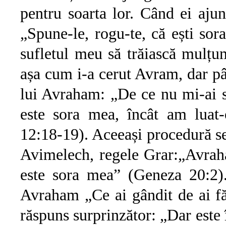
pentru soarta lor. Când ei aju
„Spune-le, rogu-te, că ești sora
sufletul meu să trăiască mulțu
așa cum i-a cerut Avram, dar până
lui Avraham: „De ce nu mi-ai s
este sora mea, încât am luat
12:18-19). Aceeași procedură s
Avimelech, regele Grar:„Avrah
este sora mea” (Geneza 20:2).
Avraham „Ce ai gândit de ai fă
răspuns surprinzător: „Dar este 