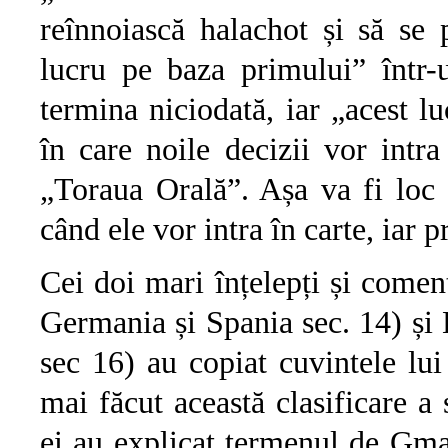
reînnoiască halachot și să se 
lucru pe baza primului” într-
termina niciodată, iar „acest
în care noile decizii vor intra
„Toraua Orală”. Așa va fi loc 
când ele vor intra în carte, iar 
Cei doi mari înțelepți și come
Germania și Spania sec. 14) și 
sec 16) au copiat cuvintele lu
mai făcut această clasificare 
ei au explicat termenul de Gma