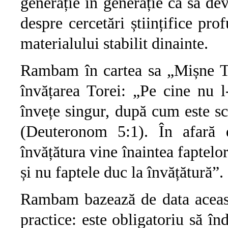
generație în generație ca să dev
despre cercetări științifice pro
materialului stabilit dinainte.
Rambam în cartea sa „Mișne T
învățarea Torei: „Pe cine nu l-
învețe singur, după cum este scri
(Deuteronom 5:1). În afară 
învățătura vine înaintea faptelor
și nu faptele duc la învățătură”.
Rambam bazează de data aceast
practice: este obligatoriu să în