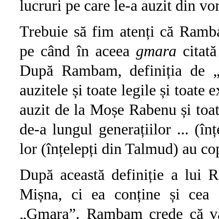
lucruri pe care le-a auzit din v
Trebuie să fim atenți că Ramb
pe când în aceea
gmara
citată
După Rambam, definiția de „T
auzitele și toate legile și toate 
auzit de la Moșe Rabenu și toat
de-a lungul generațiilor ... (în
lor (înțelepți din Talmud) au cop
După această definiție a lui
Mișna, ci ea conține și cea
„Gmara”. Rambam crede că va f