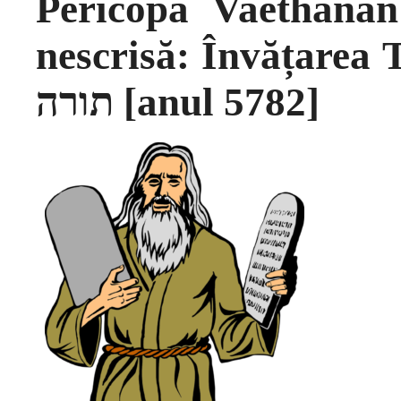
Pericopa Vaethanan
nescrisă: Învățarea To
תורה [anul 5782]