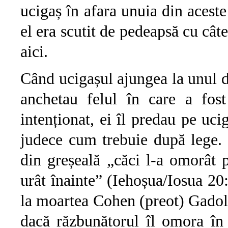
ucigaș în afara unuia din aceste
el era scutit de pedeapsă cu câ
aici.
Când ucigașul ajungea la unul di
anchetau felul în care a fos
intenționat, ei îl predau pe uci
judece cum trebuie după lege. 
din greșeală „căci l-a omorât p
urât înainte” (Iehoșua/Iosua 20
la moartea Cohen (preot) Gadol 
dacă răzbunătorul îl omora în 