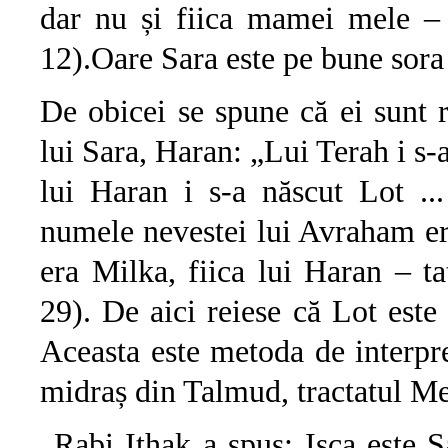
dar nu și fiica mamei mele – 
12).Oare Sara este pe bune sor
De obicei se spune că ei sunt r
lui Sara, Haran: „Lui Terah i s
lui Haran i s-a născut Lot ..
numele nevestei lui Avraham er
era Milka, fiica lui Haran – ta
29). De aici reiese că Lot este 
Aceasta este metoda de interpre
midraș din Talmud, tractatul Me
„Rabi Ițhak a spus: Isca este S