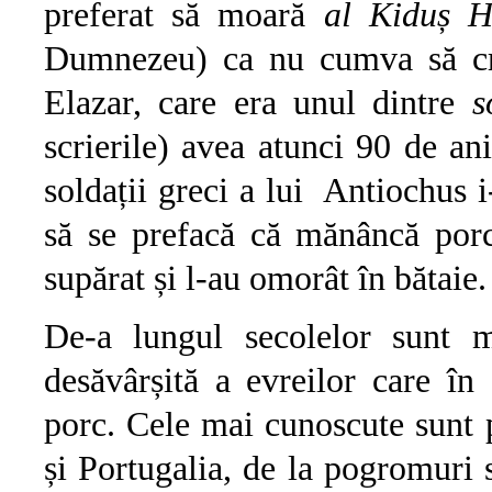
preferat să moară
al
Kiduș 
Dumnezeu) ca nu cumva să cr
Elazar, care era unul dintre
s
scrierile) avea atunci 90 de a
soldații greci a lui Antiochus i
să se prefacă că mănâncă porc
supărat și l-au omorât în bătaie.
De-a lungul secolelor sunt m
desăvârșită a evreilor care în
porc. Cele mai cunoscute sunt p
și Portugalia, de la pogromuri 