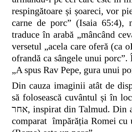
respingătoare și șoareci, vor p
carne de porc” (Isaia 65:4), 
traduce în arabă „mâncând cev
versetul „acela care oferă (ca o
ofrandă ca sângele unui porc”. 
„A spus Rav Pepe, gura unui por
Din cauza imaginii atât de disp
să folosească cuvântul și în lo
אחר, inspirat din Talmud. Din aceeași cauză, înțelepții din Talmud au
comparat împărăția Romei cu u