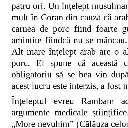
patru ori. Un înțelept musulman
mult în Coran din cauză că ara
carnea de porc fiind foarte g
amintite fiindcă nu se mâncau.
Alt mare înțelept arab are o al
porc. El spune că această c
obligatoriu să se bea vin dup
acest lucru este interzis, a fost 
Înțeleptul evreu Rambam ad
argumente medicale științific
„More nevuhim” (Călăuza celor r