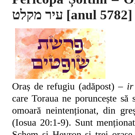
עיר מקלט [anul 5782]
Oraș de refugiu (adăpost) –
ir
care Toraua ne poruncește să 
omoară neintenționat, din gre
(Iosua 20:1-9). Sunt menționate
Șchem și Hevron și trei orașe l