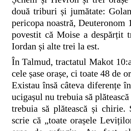
două triburi și jumătate: Gola
pericopa noastră, Deuteronom 19
povestit că Moise a despărțit t
Iordan și alte trei la est.
În Talmud, tractatul Makot 10:
cele șase orașe, ci toate 48 de o
Existau însă câteva diferențe î
ucigașul nu trebuia să plătească 
trebuia să plătească și chiri
scrie că „toate orașele Levițilo