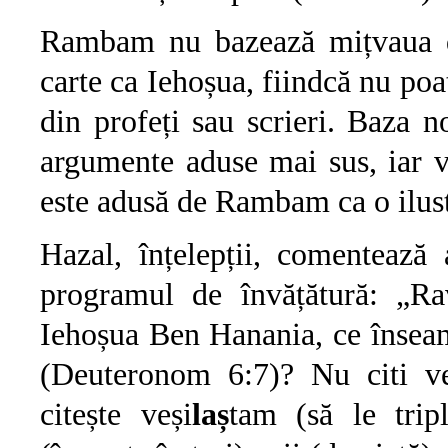
Rambam nu bazează mițvaua
carte ca Iehoșua, fiindcă nu poa
din profeți sau scrieri. Baza 
argumente aduse mai sus, iar ve
este adusă de Rambam ca o ilustr
Hazal, înțelepții, comentează 
programul de învățătură: „R
Iehoșua Ben Hanania, ce înseamn
(Deuteronom 6:7)? Nu citi ve
citește veși
laș
tam (să le triplezi) ושלשתם. Fiecare s