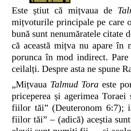
Este știut că mițvaua de
Ta
mițvoturile principale pe care 
bună sunt nenumăratele citate d
că această mițva nu apare în 
porunca în mod indirect. Pare 
ceilalți. Despre asta ne spune
„Mițvaua
Talmud Tora
este po
priceperea și agerimea Toraei ș
fiilor tăi” (Deuteronom 6:7); 
fiilor tăi” – (adică) aceștia sunt