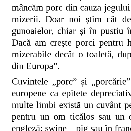
mâncăm porc din cauza jegului
mizerii. Doar noi știm cât de
gunoaielor, chiar și în pustiu 
Dacă am crește porci pentru h
mizerabile decât o toaletă, du
din Europa”.
Cuvintele „porc” și „porcărie”
europene ca epitete depreciati
multe limbi există un cuvânt p
pentru un om ticălos sau un 
engleză: swine – pig sau în fra