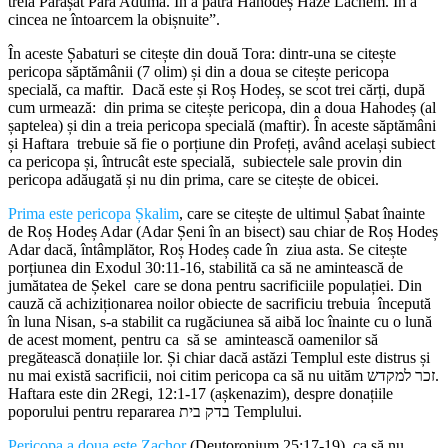
treia Parașat Para Aduma. În a patra Hahodeș Haze Lachem. În a
cincea ne întoarcem la obișnuite”.
În aceste Șabaturi se citește din două Tora: dintr-una se citește
pericopa săptămânii (7 olim) și din a doua se citește pericopa
specială, ca maftir. Dacă este și Roș Hodeș, se scot trei cărți, după
cum urmează: din prima se citește pericopa, din a doua Hahodeș (al
șaptelea) și din a treia pericopa specială (maftir). În aceste săptămâni
și Haftara trebuie să fie o porțiune din Profeți, având același subiect
ca pericopa și, întrucât este specială, subiectele sale provin din
pericopa adăugată și nu din prima, care se citește de obicei.
Prima este pericopa Șkalim
, care se citește de ultimul Șabat înainte
de Roș Hodeș Adar (Adar Șeni în an bisect) sau chiar de Roș Hodeș
Adar dacă, întâmplător, Roș Hodeș cade în ziua asta. Se citește
porțiunea din Exodul 30:11-16, stabilită ca să ne amintească de
jumătatea de Șekel care se dona pentru sacrificiile populației. Din
cauză că achiziționarea noilor obiecte de sacrificiu trebuia începută
în luna Nisan, s-a stabilit ca rugăciunea să aibă loc înainte cu o lună
de acest moment, pentru ca să se amintească oamenilor să
pregătească donațiile lor. Și chiar dacă astăzi Templul este distrus și
nu mai există sacrificii, noi citim pericopa ca să nu uităm זכר למקדש.
Haftara este din 2Regi, 12:1-17 (așkenazim), despre donațiile
poporului pentru repararea בדק בית Templului.
Pericopa a doua este Zachor
(Deutoronium 25:17-19) ca să nu