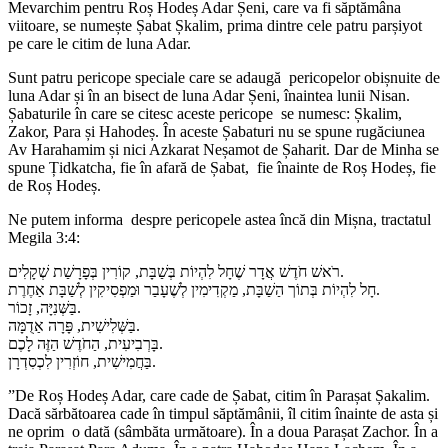
Mevarchim pentru Roș Hodeș Adar Șeni, care va fi săptămâna
viitoare, se numește Șabat Șkalim, prima dintre cele patru parșiyot
pe care le citim de luna Adar.
Sunt patru pericope speciale care se adaugă pericopelor obișnuite de
luna Adar și în an bisect de luna Adar Șeni, înaintea lunii Nisan.
Șabaturile în care se citesc aceste pericope se numesc: Șkalim,
Zakor, Para și Hahodeș. În aceste Șabaturi nu se spune rugăciunea
Av Harahamim și nici Azkarat Neșamot de Șaharit. Dar de Minha se
spune Țidkatcha, fie în afară de Șabat, fie înainte de Roș Hodeș, fie
de Roș Hodeș.
Ne putem informa despre pericopele astea încă din Mișna, tractatul
Megila 3:4:
רֹאשׁ חֹדֶשׁ אֲדָר שֶׁחָל לִהְיוֹת בְּשַׁבָּת, קוֹרִין בְּפָרָשַׁת שְׁקָלִים.
חָל לִהְיוֹת בְּתוֹך הַשַׁבָּת, מַקְדִימִין לְשֶׁעָבַר וּמַפְסִיקִין לְשַׁבָּת אַחֶרֶת.
בַּשְּׁנִיָּה, זָכוֹר.
בַּשְּׁלִישִׁית, פָּרָה אַדֻמָּה.
בָּרְבִיעִית, הַחֹדֶשׁ הַזֶּה לָכֶם.
בַּחֲמִישִׁית, חוֹזְרִין לִכְסִדְרָן.
”De Roș Hodeș Adar, care cade de Șabat, citim în Parașat Șakalim.
Dacă sărbătoarea cade în timpul săptămânii, îl citim înainte de asta și
ne oprim o dată (sâmbăta următoare). În a doua Parașat Zachor. În a