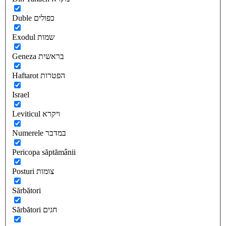
Duble כפולים
Exodul שמות
Geneza בראשית
Haftarot הפטרות
Israel
Leviticul ויקרא
Numerele במדבר
Pericopa săptămânii
Posturi צומות
Sărbători
Sărbători חגים