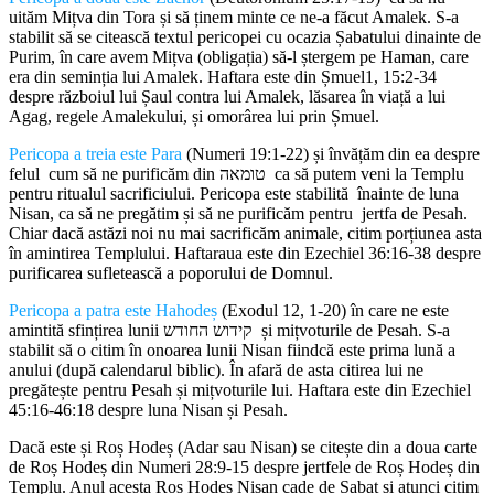
uităm Mițva din Tora și să ținem minte ce ne-a făcut Amalek. S-a
stabilit să se citească textul pericopei cu ocazia Șabatului dinainte de
Purim, în care avem Mițva (obligația) să-l ștergem pe Haman, care
era din seminția lui Amalek. Haftara este din Șmuel1, 15:2-34
despre războiul lui Șaul contra lui Amalek, lăsarea în viață a lui
Agag, regele Amalekului, și omorârea lui prin Șmuel.
Pericopa a treia este Para
(Numeri 19:1-22) și învățăm din ea despre
felul cum să ne purificăm din טומאה ca să putem veni la Templu
pentru ritualul sacrificiului. Pericopa este stabilită înainte de luna
Nisan, ca să ne pregătim și să ne purificăm pentru jertfa de Pesah.
Chiar dacă astăzi noi nu mai sacrificăm animale, citim porțiunea asta
în amintirea Templului. Haftaraua este din Ezechiel 36:16-38 despre
purificarea sufletească a poporului de Domnul.
Pericopa a patra este Hahodeș
(Exodul 12, 1-20) în care ne este
amintită sfințirea lunii קידוש החודש și mițvoturile de Pesah. S-a
stabilit să o citim în onoarea lunii Nisan fiindcă este prima lună a
anului (după calendarul biblic). În afară de asta citirea lui ne
pregătește pentru Pesah și mițvoturile lui. Haftara este din Ezechiel
45:16-46:18 despre luna Nisan și Pesah.
Dacă este și Roș Hodeș (Adar sau Nisan) se citește din a doua carte
de Roș Hodeș din Numeri 28:9-15 despre jertfele de Roș Hodeș din
Templu. Anul acesta Roș Hodeș Nisan cade de Șabat și atunci citim