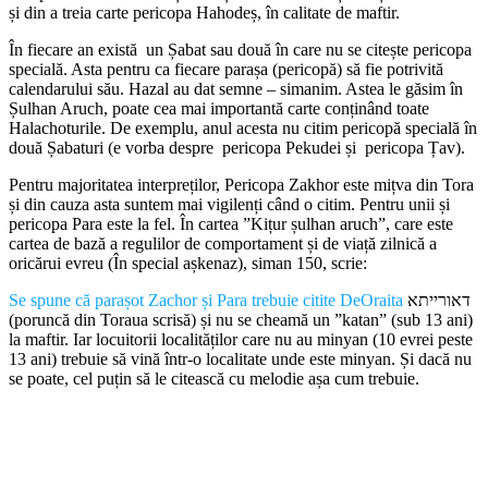
și din a treia carte pericopa Hahodeș, în calitate de maftir.
În fiecare an există un Șabat sau două în care nu se citește pericopa
specială. Asta pentru ca fiecare parașa (pericopă) să fie potrivită
calendarului său. Hazal au dat semne – simanim. Astea le găsim în
Șulhan Aruch, poate cea mai importantă carte conținând toate
Halachoturile. De exemplu, anul acesta nu citim pericopă specială în
două Șabaturi (e vorba despre pericopa Pekudei și pericopa Țav).
Pentru majoritatea interpreților, Pericopa Zakhor este mițva din Tora
și din cauza asta suntem mai vigilenți când o citim. Pentru unii și
pericopa Para este la fel. În cartea ”Kițur șulhan aruch”, care este
cartea de bază a regulilor de comportament și de viață zilnică a
oricărui evreu (În special așkenaz), siman 150, scrie:
Se spune că parașot Zachor și Para trebuie citite DeOraita
דאורייתא
(poruncă din Toraua scrisă) și nu se cheamă un ”katan” (sub 13 ani)
la maftir. Iar locuitorii localităților care nu au minyan (10 evrei peste
13 ani) trebuie să vină într-o localitate unde este minyan. Și dacă nu
se poate, cel puțin să le citească cu melodie așa cum trebuie.