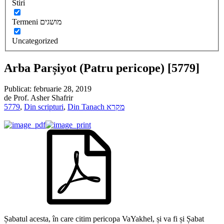
Stiri
Termeni מושגים
Uncategorized
Arba Parșiyot (Patru pericope) [5779]
Publicat:
februarie 28, 2019
de
Prof. Asher Shafrir
5779
,
Din scripturi
,
Din Tanach מקרא
Șabatul acesta, în care citim pericopa VaYakhel, și va fi și Șabat