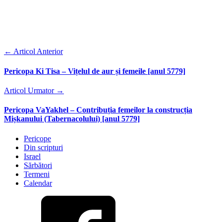
←
Articol Anterior
Pericopa Ki Tisa – Vițelul de aur și femeile [anul 5779]
Articol Urmator
→
Pericopa VaYakhel – Contribuția femeilor la construcția
Mișkanului (Tabernacolului) [anul 5779]
Pericope
Din scripturi
Israel
Sărbători
Termeni
Calendar